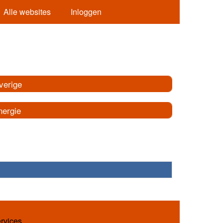
Alle websites
Inloggen
verige
nergie
ervices