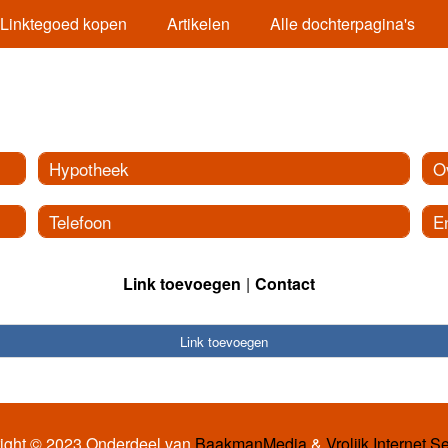
Linktegoed kopen
Artikelen
Alle dochterpagina's
Hypotheek
O
Telefoon
E
Link toevoegen
Contact
Link toevoegen
ight © 2023 Onderdeel van
BaakmanMedia
&
Vrolijk Internet S